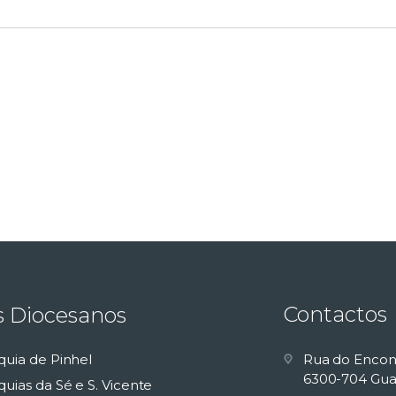
Contactos
s Diocesanos
quia de Pinhel
Rua do Encon
6300-704 Gua
uias da Sé e S. Vicente