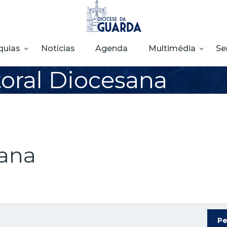
HOME
DIOCESE
quias
Notícias
Agenda
Multimédia
Se
SECRETARIADOS
oral Diocesana
PARÓQUIAS
NOTÍCIAS
AGENDA
sana
MULTIMÉDIA
SENTIR COM A
IGREJA
Pe
CONTACTOS