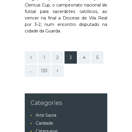
Clericus Cup, o campeonato nacional de
futsal para sacerdotes católicos, ao
vencer na final a Diocese de Vila Real
por 3-2, num encontro disputado na
cidade da Guarda.
<
1
2
3
4
5
>
…
133
Categories
Arte Sacra
Caridade
Catequese