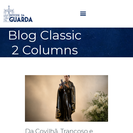
Blog Classic
HOME
2 Columns
DIOCESE
SECRETARIADOS
PARÓQUIAS
NOTÍCIAS
AGENDA
MULTIMÉDIA
SENTIR COM A IGREJA
CONTACTOS
Da Covilhã, Trancoso e