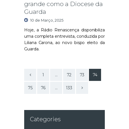
grande como a Diocese da
Guarda
10 de Março, 2025
Hoje, a Rádio Renascença disponibiliza
uma completa entrevista, conduzida por
Liliana Carona, ao novo bispo eleito da
Guarda.
<
1
…
72
73
74
75
76
>
…
133
Categories