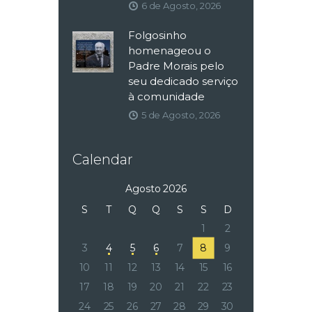
6 de Agosto, 2026
Folgosinho
homenageou o
Padre Morais pelo
seu dedicado serviço
à comunidade
5 de Agosto, 2026
Calendar
Agosto 2026
S
T
Q
Q
S
S
D
1
2
3
4
5
6
7
8
9
10
11
12
13
14
15
16
17
18
19
20
21
22
23
24
25
26
27
28
29
30