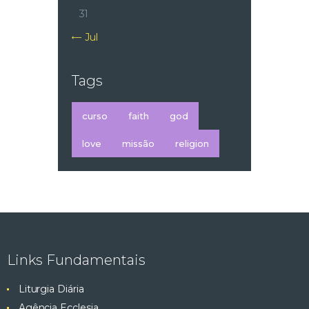
31
« Jul
Tags
curso
faith
god
love
missão
religion
Links Fundamentais
Liturgia Diária
Agência Ecclesia