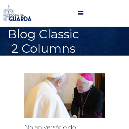
Blog Classic
HOME
2 Columns
DIOCESE
SECRETARIADOS
PARÓQUIAS
NOTÍCIAS
AGENDA
MULTIMÉDIA
SENTIR COM A IGREJA
CONTACTOS
No aniversário do