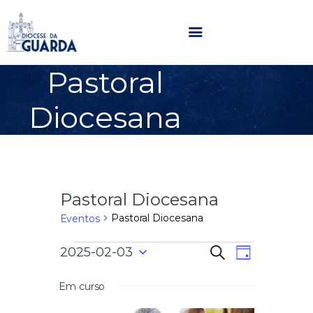
Pastoral
HOME
Diocesana
DIOCESE
SECRETARIADOS
PARÓQUIAS
NOTÍCIAS
Pastoral Diocesana
AGENDA
MULTIMÉDIA
Pastoral Diocesana
Eventos
SENTIR COM A IGREJA
N
N
2025-02-03
P
CONTACTOS
D
e
a
S
i
s
a
e
a
Em curso
v
q
l
u
e