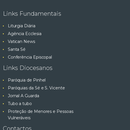
e
ç
Links Fundamentais
ã
s
o
Liturgia Diária
q
d
Agência Ecclesia
e
Vatican News
u
E
Santa Sé
v
i
Conferência Episcopal
e
Links Diocesanos
s
n
t
Paróquia de Pinhel
a
o
Paróquias da Sé e S. Vicente
e
Jornal A Guarda
Tubo a tubo
v
Proteção de Menores e Pessoas
Vulneráveis
i
Contactos