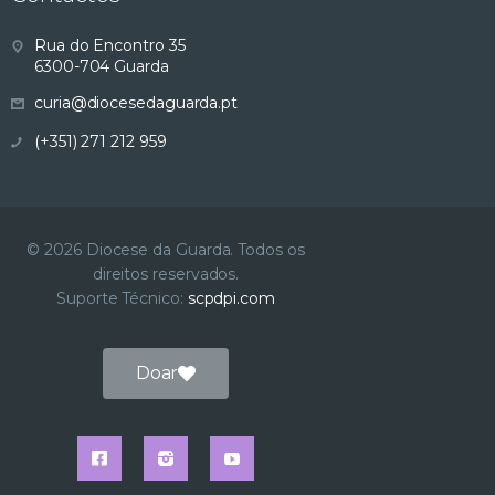
s
Rua do Encontro 35
6300-704 Guarda
u
curia@diocesedaguarda.pt
a
(+351) 271 212 959
l
i
© 2026 Diocese da Guarda. Todos os
direitos reservados.
z
Suporte Técnico:
scpdpi.com
a
Doar
ç
ã