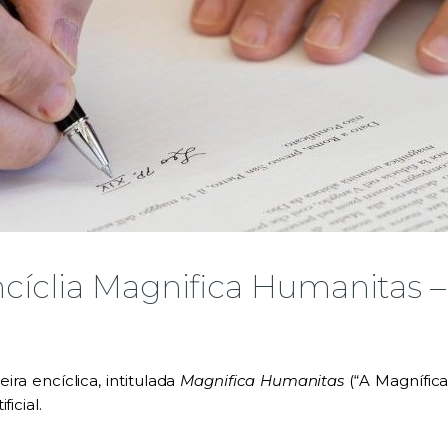
ncíclia Magnifica Humanitas 
ra encíclica, intitulada
Magnifica Humanitas
(“A Magnífic
icial.