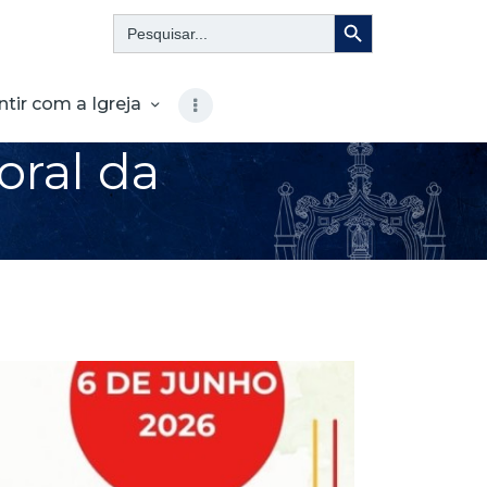
Search Button
Search
for:
ntir com a Igreja
oral da