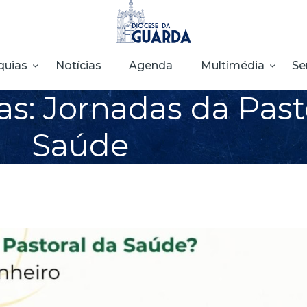
HOME
DIOCESE
quias
Notícias
Agenda
Multimédia
Se
SECRETARIADOS
as: Jornadas da Past
PARÓQUIAS
Saúde
NOTÍCIAS
AGENDA
MULTIMÉDIA
SENTIR COM A
IGREJA
CONTACTOS