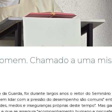
homem. Chamado a uma mis
o da Guarda, foi durante largos anos o reitor do Seminário 
e em lidar com a pressão do desempenho são comuns" entr
idades, medos e inseguranças próprias deste tempo". Mas 
, e que se assegura "acompanhamento humano e psicoafet