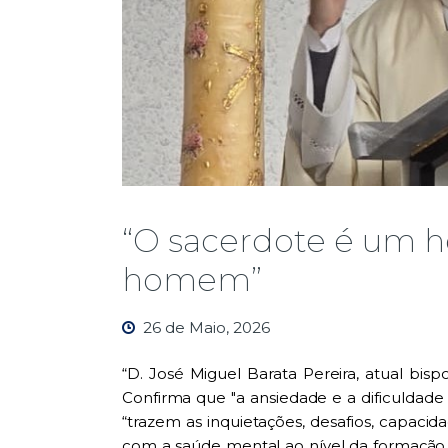
“O sacerdote é um 
homem”
26 de Maio, 2026
“D. José Miguel Barata Pereira, atual bisp
Confirma que "a ansiedade e a dificuldad
“trazem as inquietações, desafios, capac
com a saúde mental ao nível da formação