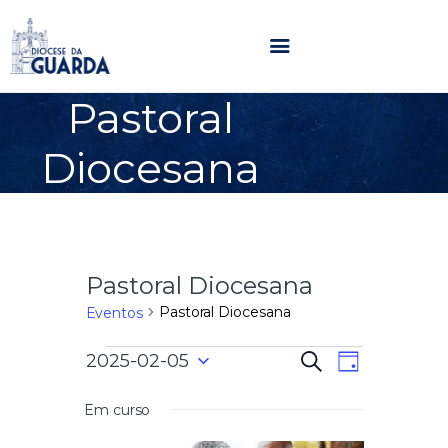
Pastoral
HOME
Diocesana
DIOCESE
SECRETARIADOS
PARÓQUIAS
NOTÍCIAS
Pastoral Diocesana
AGENDA
MULTIMÉDIA
Pastoral Diocesana
Eventos
SENTIR COM A IGREJA
N
N
2025-02-05
P
CONTACTOS
D
e
a
S
i
s
a
e
a
Em curso
v
q
l
u
e