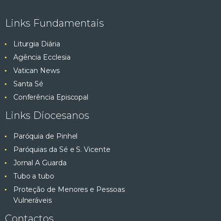
e
ç
Links Fundamentais
ã
s
o
Liturgia Diária
q
d
Agência Ecclesia
e
Vatican News
u
E
Santa Sé
v
i
Conferência Episcopal
e
Links Diocesanos
s
n
t
Paróquia de Pinhel
a
o
Paróquias da Sé e S. Vicente
e
Jornal A Guarda
Tubo a tubo
v
Proteção de Menores e Pessoas
Vulneráveis
i
Contactos