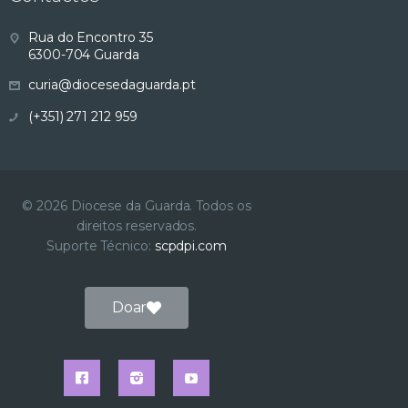
s
Rua do Encontro 35
6300-704 Guarda
u
curia@diocesedaguarda.pt
a
(+351) 271 212 959
l
i
© 2026 Diocese da Guarda. Todos os
direitos reservados.
z
Suporte Técnico:
scpdpi.com
a
Doar
ç
ã